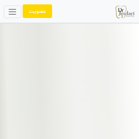
عضویت