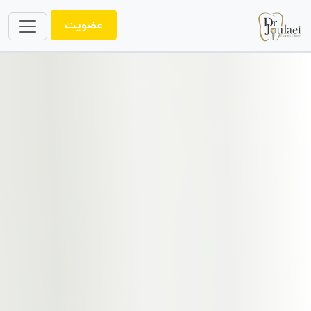
عضویت