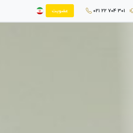
021 22 704 301
عضویت