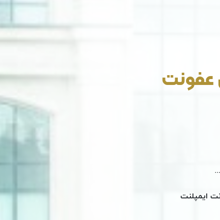
ی عفونت
.
نت ایمپلنت