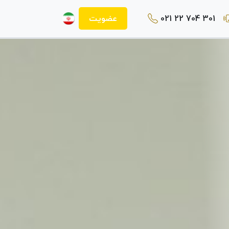
021 22 704 301
عضویت