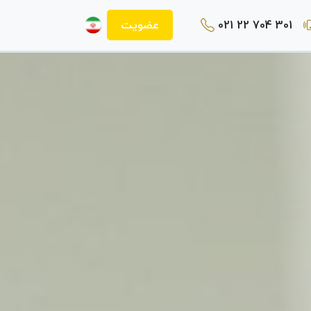
021 22 704 301
عضویت