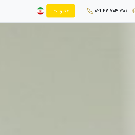
021 22 704 301
عضویت