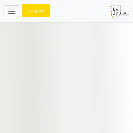
عضویت